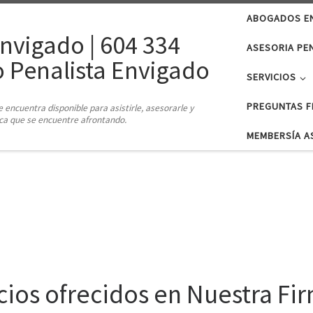
ABOGADOS E
nvigado | 604 334
ASESORIA PE
 Penalista Envigado
SERVICIOS
PREGUNTAS F
ncuentra disponible para asistirle, asesorarle y
dica que se encuentre afrontando.
MEMBERSÍA A
cios ofrecidos en Nuestra Fi