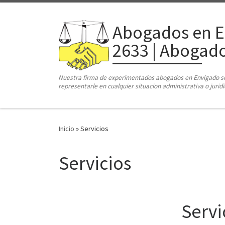
Saltar al contenido
Abogados en E
2633 | Abogado
Nuestra firma de experimentados abogados en Envigado se e
representarle en cualquier situacion administrativa o juri
Inicio
»
Servicios
Servicios
Servi