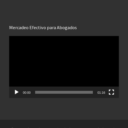
Mercadeo Efectivo para Abogados
Reproductor
de
vídeo
00:00
01:16