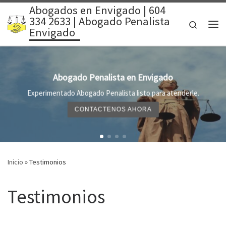
Abogados en Envigado | 604
Saltar al contenido
334 2633 | Abogado Penalista
Search
Envigado
Me
sta en Envigado
Lawyer i
lista listo para atenderle.
English Speaking Lawyer in 
NOS AHORA
CAL
Inicio
»
Testimonios
Testimonios